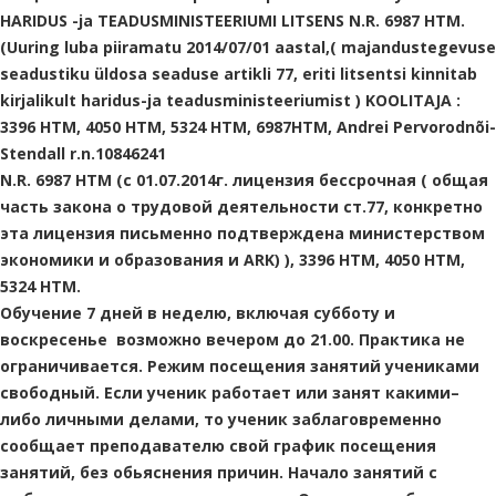
HARIDUS -ja TEADUSMINISTEERIUMI LITSENS N.R. 6987 HTM.
(Uuring luba piiramatu 2014/07/01 aastal,( majandustegevuse
seadustiku üldosa seaduse artikli 77, eriti litsentsi kinnitab
kirjalikult haridus-ja teadusministeeriumist ) KOOLITAJA :
3396 HTM, 4050 HTM, 5324 HTM, 6987HTM, Andrei Pervorodnõi-
Stendall r.n.10846241
N.R. 6987 HTM (c 01.07.2014г. лицензия бессрочная ( общая
часть закона о трудовой деятельности ст.77, конкретно
эта лицензия письменно подтверждена министерством
экономики и образования и ARK) ), 3396 HTM, 4050 HTM,
5324 HTM.
Обучение 7 дней в неделю, включая субботу и
воскресенье возможно вечером до 21.00. Практика не
ограничивается. Режим посещения занятий учениками
свободный. Если ученик работает или занят какими–
либо личными делами, то ученик заблаговременно
сообщает преподавателю свой график посещения
занятий, без обьяснения причин. Начало занятий с