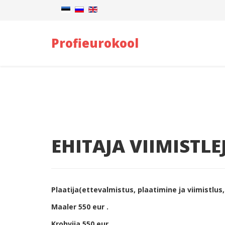
Profieurokool
EHITAJA VIIMISTLE
Plaatija(ettevalmistus, plaatimine ja viimistlus
Maaler 550 eur .
Krohvija 550 eur.