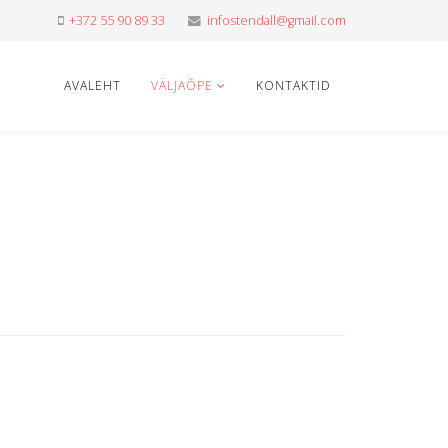
+372 55 90 89 33
infostendall@gmail.com
AVALEHT
VÄLJAÕPE
KONTAKTID